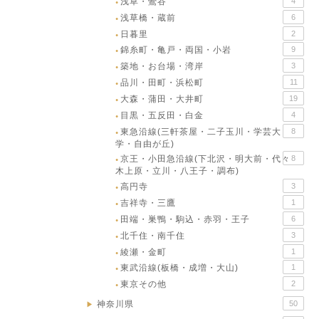
浅草・鶯谷
4
●
浅草橋・蔵前
6
●
日暮里
2
●
錦糸町・亀戸・両国・小岩
9
●
築地・お台場・湾岸
3
●
品川・田町・浜松町
11
●
大森・蒲田・大井町
19
●
目黒・五反田・白金
4
●
東急沿線(三軒茶屋・二子玉川・学芸大
8
●
学・自由が丘)
京王・小田急沿線(下北沢・明大前・代々
8
●
木上原・立川・八王子・調布)
高円寺
3
●
吉祥寺・三鷹
1
●
田端・巣鴨・駒込・赤羽・王子
6
●
北千住・南千住
3
●
綾瀬・金町
1
●
東武沿線(板橋・成増・大山)
1
●
東京その他
2
●
神奈川県
50
▶