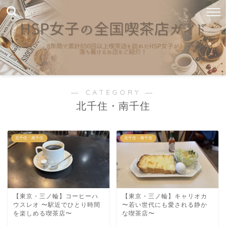
― CATEGORY ―
北千住・南千住
北千住・南千住
北千住・南千住
【東京・三ノ輪】コーヒーハ
【東京・三ノ輪】キャリオカ
ウスレオ 〜駅近でひとり時間
〜若い世代にも愛される静か
を楽しめる喫茶店〜
な喫茶店〜