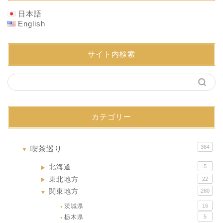
日本語
English
サイト内検索
カテゴリー
364
喫茶巡り
▼
北海道
5
▶
東北地方
22
▶
関東地方
260
▼
茨城県
16
●
栃木県
5
●