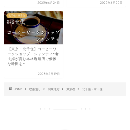
2025年6月24日
2025年6月20日
北千住・南千住
【東京・北千住】コーヒーワ
ークショップ・シャンティ~老
夫婦が営む本格珈琲店で優雅
な時間を~
2023年5月19日
HOME
喫茶巡り
関東地方
東京都
北千住・南千住