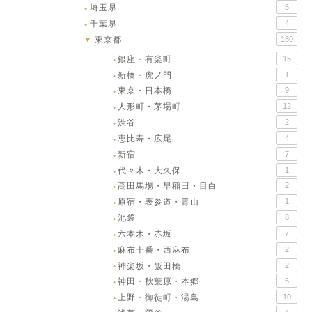
埼玉県
5
●
千葉県
4
●
東京都
180
▼
銀座・有楽町
15
●
新橋・虎ノ門
1
●
東京・日本橋
9
●
人形町・茅場町
12
●
渋谷
2
●
恵比寿・広尾
4
●
新宿
7
●
代々木・大久保
1
●
高田馬場・早稲田・目白
2
●
原宿・表参道・青山
1
●
池袋
8
●
六本木・赤坂
7
●
麻布十番・西麻布
2
●
神楽坂・飯田橋
2
●
神田・秋葉原・本郷
6
●
上野・御徒町・湯島
10
●