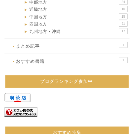
中部地方
24
▶
近畿地方
10
▶
中国地方
15
▶
四国地方
11
▶
九州地方・沖縄
17
▶
1
まとめ記事
●
1
おすすめ書籍
●
ブログランキング参加中!
おすすめ特集