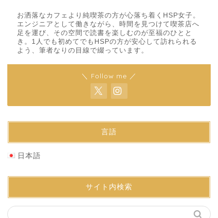
お洒落なカフェより純喫茶の方が心落ち着くHSP女子。
エンジニアとして働きながら、時間を見つけて喫茶店へ
足を運び、その空間で読書を楽しむのが至福のひとと
き。1人でも初めてでもHSPの方が安心して訪れられる
よう、筆者なりの目線で綴っています。
＼ Follow me ／
言語
日本語
サイト内検索