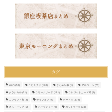
タグ
Wi-Fi
(10)
こじんまり
(178)
まとめ記事
(1)
アルコール
(23)
クラシカル
(71)
クリームソーダ
(181)
クレジットカード可
(6)
コンセント有
(3)
サイフォン
(93)
デートで
(278)
ネルドリップ
(15)
ハーブティー
(9)
ホットケーキ
(33)