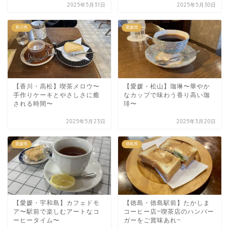
2025年5月31日
2025年5月30日
香川県
愛媛県
【香川・高松】喫茶メロウ〜
【愛媛・松山】珈琳〜華やか
手作りケーキとやさしさに癒
なカップで味わう香り高い珈
される時間〜
琲〜
2025年5月23日
2025年3月20日
愛媛県
徳島県
【愛媛・宇和島】カフェドモ
【徳島・徳島駅前】たかしま
ア〜駅前で楽しむアートなコ
コーヒー店~喫茶店のハンバー
ーヒータイム〜
ガーをご賞味あれ~