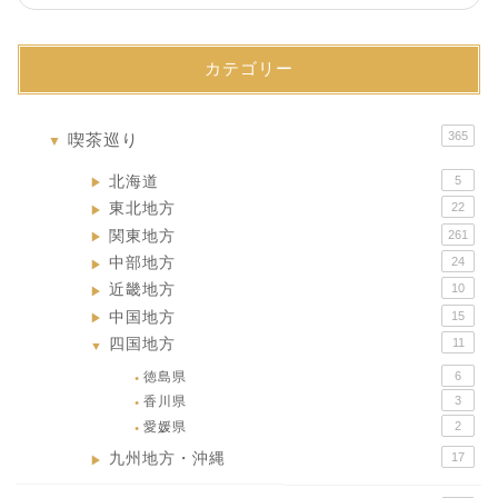
カテゴリー
365
喫茶巡り
▼
北海道
5
▶
東北地方
22
▶
関東地方
261
▶
中部地方
24
▶
近畿地方
10
▶
中国地方
15
▶
四国地方
11
▼
徳島県
6
●
香川県
3
●
愛媛県
2
●
九州地方・沖縄
17
▶