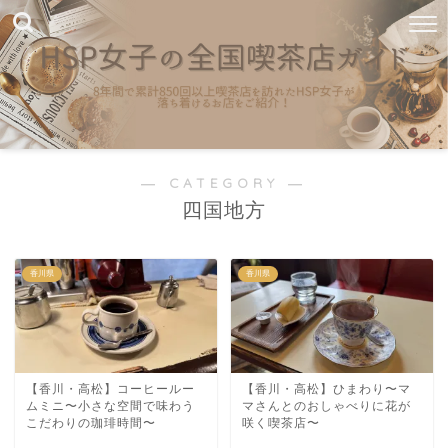
― CATEGORY ―
四国地方
香川県
香川県
【香川・高松】コーヒールー
【香川・高松】ひまわり〜マ
ムミニ〜小さな空間で味わう
マさんとのおしゃべりに花が
こだわりの珈琲時間〜
咲く喫茶店〜