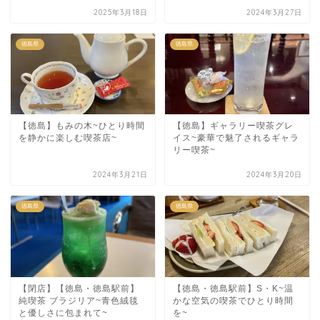
2025年3月18日
2024年3月27日
徳島県
徳島県
【徳島】もみの木~ひとり時間
【徳島】ギャラリー喫茶グレ
を静かに楽しむ喫茶店~
イス~豪華で魅了されるギャラ
リー喫茶~
2024年3月21日
2024年3月20日
徳島県
徳島県
【閉店】【徳島・徳島駅前】
【徳島・徳島駅前】S・K~温
純喫茶 ブラジリア~青色絨毯
かな空気の喫茶でひとり時間
と優しさに包まれて~
を~