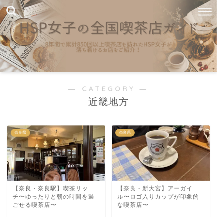
― CATEGORY ―
近畿地方
奈良県
奈良県
【奈良・奈良駅】喫茶リッ
【奈良・新大宮】アーガイ
チ〜ゆったりと朝の時間を過
ル〜ロゴ入りカップが印象的
ごせる喫茶店〜
な喫茶店〜