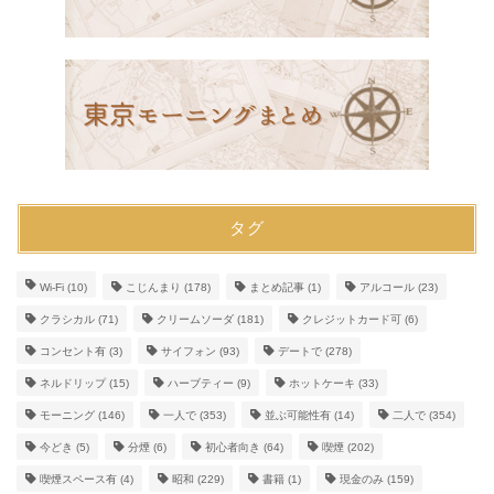
タグ
Wi-Fi
(10)
こじんまり
(178)
まとめ記事
(1)
アルコール
(23)
クラシカル
(71)
クリームソーダ
(181)
クレジットカード可
(6)
コンセント有
(3)
サイフォン
(93)
デートで
(278)
ネルドリップ
(15)
ハーブティー
(9)
ホットケーキ
(33)
モーニング
(146)
一人で
(353)
並ぶ可能性有
(14)
二人で
(354)
今どき
(5)
分煙
(6)
初心者向き
(64)
喫煙
(202)
喫煙スペース有
(4)
昭和
(229)
書籍
(1)
現金のみ
(159)