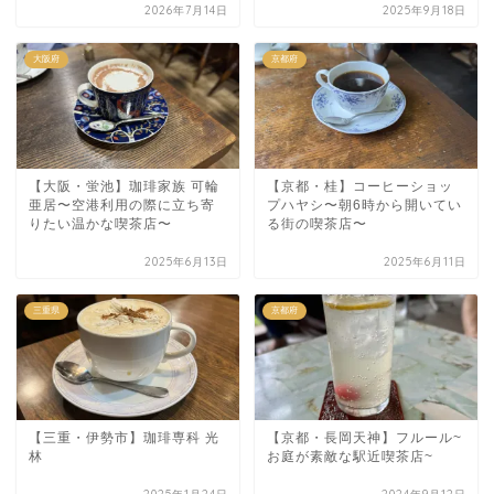
2026年7月14日
2025年9月18日
大阪府
京都府
【大阪・蛍池】珈琲家族 可輪
【京都・桂】コーヒーショッ
亜居〜空港利用の際に立ち寄
プハヤシ〜朝6時から開いてい
りたい温かな喫茶店〜
る街の喫茶店〜
2025年6月13日
2025年6月11日
三重県
京都府
【三重・伊勢市】珈琲専科 光
【京都・長岡天神】フルール~
林
お庭が素敵な駅近喫茶店~