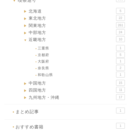
喫茶巡り
▼
北海道
5
▶
東北地方
22
▶
関東地方
261
▶
中部地方
24
▶
近畿地方
10
▼
三重県
1
●
京都府
5
●
大阪府
1
●
奈良県
2
●
和歌山県
1
●
中国地方
15
▶
四国地方
11
▶
九州地方・沖縄
17
▶
1
まとめ記事
●
1
おすすめ書籍
●