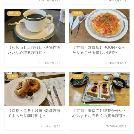
2025年1月24日
2024年9月12日
和歌山県
京都府
【和歌山】浜喫茶店~博物館み
【京都・京都駅】POOH~ゆっ
たいな心躍る喫茶店~
たり過ごせる優しい喫茶~
2024年8月29日
2024年6月12日
京都府
京都府
【京都・二条】鈴屋~老舗喫茶
【京都・東福寺】喫茶かせい~
でまったり朝時間を~
心温まるお寺近くの窯元喫茶~
2024年6月5日
2024年6月5日