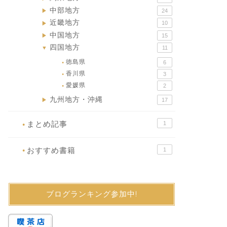
中部地方
24
▶
近畿地方
10
▶
中国地方
15
▶
四国地方
11
▼
徳島県
6
●
香川県
3
●
愛媛県
2
●
九州地方・沖縄
17
▶
まとめ記事
1
●
おすすめ書籍
1
●
ブログランキング参加中!