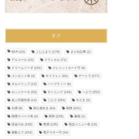
タグ
Wi-Fi
(10)
こじんまり
(178)
まとめ記事
(1)
アルコール
(23)
クラシカル
(71)
クリームソーダ
(181)
クレジットカード可
(6)
コンセント有
(3)
サイフォン
(93)
デートで
(277)
ネルドリップ
(15)
ハーブティー
(9)
ホットケーキ
(33)
モーニング
(146)
一人で
(352)
並ぶ可能性有
(14)
二人で
(353)
今どき
(5)
分煙
(6)
初心者向き
(64)
喫煙
(201)
喫煙スペース有
(4)
昭和
(228)
書籍
(1)
現金のみ
(158)
禁煙
(136)
英語メニュー有
(18)
複数人で
(254)
電子マネー可
(34)