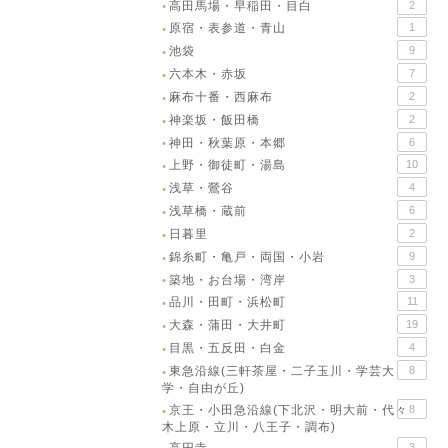
高田馬場・早稲田・目白
2
●
原宿・表参道・青山
1
●
池袋
9
●
六本木・赤坂
7
●
麻布十番・西麻布
2
●
神楽坂・飯田橋
2
●
神田・秋葉原・本郷
6
●
上野・御徒町・湯島
10
●
浅草・鶯谷
4
●
浅草橋・蔵前
6
●
日暮里
2
●
錦糸町・亀戸・両国・小岩
9
●
築地・お台場・湾岸
3
●
品川・田町・浜松町
11
●
大森・蒲田・大井町
19
●
目黒・五反田・白金
4
●
東急沿線(三軒茶屋・二子玉川・学芸大
8
●
学・自由が丘)
京王・小田急沿線(下北沢・明大前・代々
8
●
木上原・立川・八王子・調布)
3