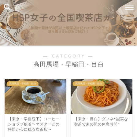
― CATEGORY ―
高田馬場・早稲田・目白
高田馬場・早稲田・目白
高田馬場・早稲田・目白
【東京・学習院下】コーヒー
【東京・目白】ダフネ~誠実な
ショップ般若〜マスターとの
喫茶で束の間の休息時間~
時間が心に残る喫茶店〜