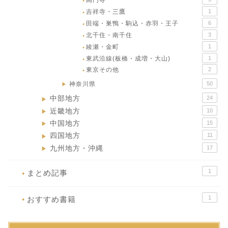
高円寺
●
吉祥寺・三鷹
1
●
田端・巣鴨・駒込・赤羽・王子
6
●
北千住・南千住
3
●
綾瀬・金町
1
●
東武沿線(板橋・成増・大山)
1
●
東京その他
2
●
神奈川県
50
▶
中部地方
24
▶
近畿地方
10
▶
中国地方
15
▶
四国地方
11
▶
九州地方・沖縄
17
▶
1
まとめ記事
●
1
おすすめ書籍
●