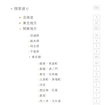
365
喫茶巡り
▼
北海道
5
▶
東北地方
22
▶
関東地方
261
▼
茨城県
16
●
栃木県
5
●
埼玉県
5
●
千葉県
4
●
東京都
181
▼
銀座・有楽町
15
●
新橋・虎ノ門
1
●
東京・日本橋
9
●
人形町・茅場町
12
●
渋谷
2
●
恵比寿・広尾
4
●
新宿
7
●
代々木・大久保
1
●