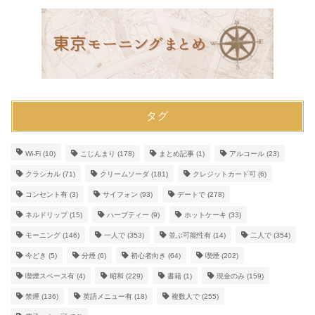
タグ
Wi-Fi
(10)
こじんまり
(178)
まとめ記事
(1)
アルコール
(23)
クラシカル
(71)
クリームソーダ
(181)
クレジットカード可
(6)
コンセント有
(3)
サイフォン
(93)
デートで
(278)
ネルドリップ
(15)
ハーブティー
(9)
ホットケーキ
(33)
モーニング
(146)
一人で
(353)
並ぶ可能性有
(14)
二人で
(354)
今どき
(5)
分煙
(6)
初心者向き
(64)
喫煙
(202)
喫煙スペース有
(4)
昭和
(229)
書籍
(1)
現金のみ
(159)
禁煙
(136)
英語メニュー有
(18)
複数人で
(255)