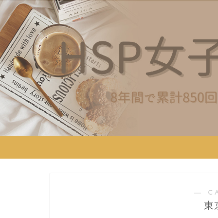
― C
東