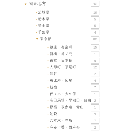
関東地方
261
▼
茨城県
16
●
栃木県
5
●
埼玉県
5
●
千葉県
4
●
東京都
▼
181
銀座・有楽町
15
●
新橋・虎ノ門
1
●
東京・日本橋
9
●
人形町・茅場町
12
●
渋谷
2
●
恵比寿・広尾
4
●
新宿
7
●
代々木・大久保
1
●
高田馬場・早稲田・目白
2
●
原宿・表参道・青山
1
●
池袋
9
●
六本木・赤坂
7
●
麻布十番・西麻布
2
●