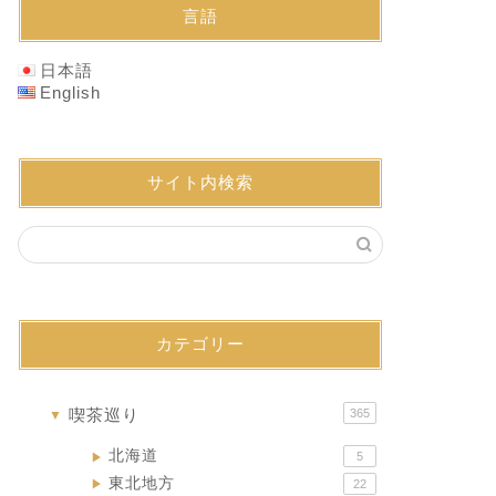
言語
日本語
English
サイト内検索
カテゴリー
喫茶巡り
365
▼
北海道
5
▶
東北地方
22
▶