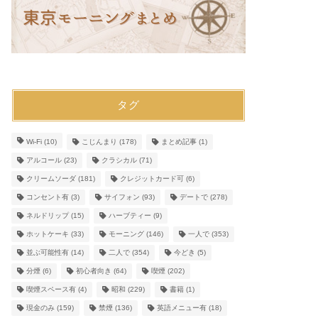
タグ
Wi-Fi
(10)
こじんまり
(178)
まとめ記事
(1)
アルコール
(23)
クラシカル
(71)
クリームソーダ
(181)
クレジットカード可
(6)
コンセント有
(3)
サイフォン
(93)
デートで
(278)
ネルドリップ
(15)
ハーブティー
(9)
ホットケーキ
(33)
モーニング
(146)
一人で
(353)
並ぶ可能性有
(14)
二人で
(354)
今どき
(5)
分煙
(6)
初心者向き
(64)
喫煙
(202)
喫煙スペース有
(4)
昭和
(229)
書籍
(1)
現金のみ
(159)
禁煙
(136)
英語メニュー有
(18)