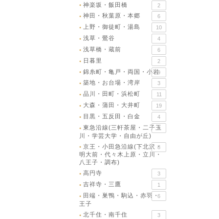
神楽坂・飯田橋
2
●
神田・秋葉原・本郷
6
●
上野・御徒町・湯島
10
●
浅草・鶯谷
4
●
浅草橋・蔵前
6
●
日暮里
2
●
錦糸町・亀戸・両国・小岩
9
●
築地・お台場・湾岸
3
●
品川・田町・浜松町
11
●
大森・蒲田・大井町
19
●
目黒・五反田・白金
4
●
東急沿線(三軒茶屋・二子玉
8
●
川・学芸大学・自由が丘)
京王・小田急沿線(下北沢・
8
●
明大前・代々木上原・立川・
八王子・調布)
高円寺
3
●
吉祥寺・三鷹
1
●
田端・巣鴨・駒込・赤羽・
6
●
王子
北千住・南千住
3
●