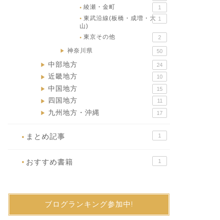
綾瀬・金町
1
●
東武沿線(板橋・成増・大
1
●
山)
東京その他
2
●
神奈川県
▶
50
中部地方
24
▶
近畿地方
10
▶
中国地方
15
▶
四国地方
11
▶
九州地方・沖縄
17
▶
まとめ記事
1
●
おすすめ書籍
1
●
ブログランキング参加中!