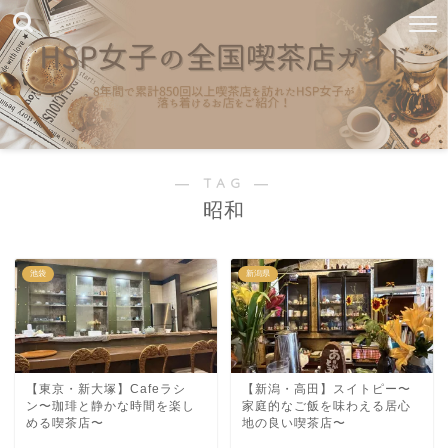
― TAG ―
昭和
池袋
新潟県
【東京・新大塚】Cafeラシ
【新潟・高田】スイトピー〜
ン〜珈琲と静かな時間を楽し
家庭的なご飯を味わえる居心
める喫茶店〜
地の良い喫茶店〜