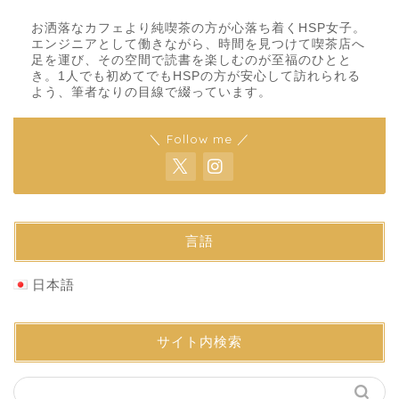
お洒落なカフェより純喫茶の方が心落ち着くHSP女子。
エンジニアとして働きながら、時間を見つけて喫茶店へ
足を運び、その空間で読書を楽しむのが至福のひとと
き。1人でも初めてでもHSPの方が安心して訪れられる
よう、筆者なりの目線で綴っています。
＼ Follow me ／
言語
日本語
サイト内検索