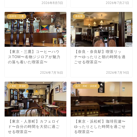
2026年8月5日
2026年7月21日
吉祥寺・三鷹
奈良県
【東京・三鷹】コーヒーハウ
【奈良・奈良駅】喫茶リッ
スTOM〜名物ジジロアが魅力
チ〜ゆったりと朝の時間を過
の落ち着いた喫茶店〜
ごせる喫茶店〜
2026年7月16日
2026年7月14日
人形町・茅場町
品川・田町・浜松町
【東京・人形町】カフェロイ
【東京・浜松町】珈琲煎瀘〜
ド〜自分の時間を大切に過ご
ゆったりとした時間を過ごせ
せる喫茶店〜
る喫茶店〜