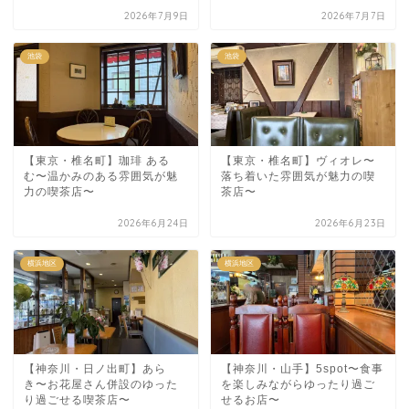
2026年7月9日
2026年7月7日
池袋
池袋
【東京・椎名町】珈琲 ある
【東京・椎名町】ヴィオレ〜
む〜温かみのある雰囲気が魅
落ち着いた雰囲気が魅力の喫
力の喫茶店〜
茶店〜
2026年6月24日
2026年6月23日
横浜地区
横浜地区
【神奈川・日ノ出町】あら
【神奈川・山手】5spot〜食事
き〜お花屋さん併設のゆった
を楽しみながらゆったり過ご
り過ごせる喫茶店〜
せるお店〜