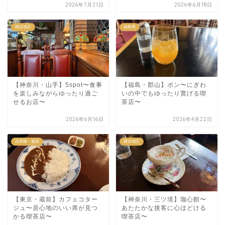
2026年7月21日
2026年6月18日
横浜地区
福島県
【神奈川・山手】5spot〜食事
【福島・郡山】ボン〜にぎわ
を楽しみながらゆったり過ご
いの中でもゆったり寛げる喫
せるお店〜
茶店〜
2026年6月16日
2026年4月22日
浅草橋・蔵前
横浜地区
【東京・蔵前】カフェコター
【神奈川・三ツ境】珈心館〜
ジュ〜居心地のいい席が見つ
あたたかな接客に心ほどける
かる喫茶店〜
喫茶店〜