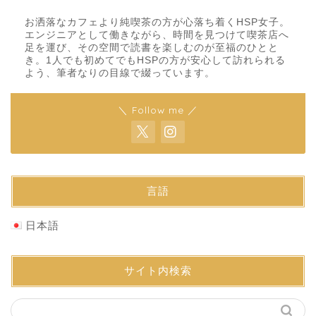
お洒落なカフェより純喫茶の方が心落ち着くHSP女子。
エンジニアとして働きながら、時間を見つけて喫茶店へ
足を運び、その空間で読書を楽しむのが至福のひとと
き。1人でも初めてでもHSPの方が安心して訪れられる
よう、筆者なりの目線で綴っています。
＼ Follow me ／
言語
日本語
サイト内検索