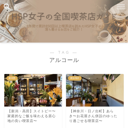
― TAG ―
アルコール
新潟県
横浜地区
【新潟・高田】スイトピー〜
【神奈川・日ノ出町】あら
家庭的なご飯を味わえる居心
き〜お花屋さん併設のゆった
地の良い喫茶店〜
り過ごせる喫茶店〜