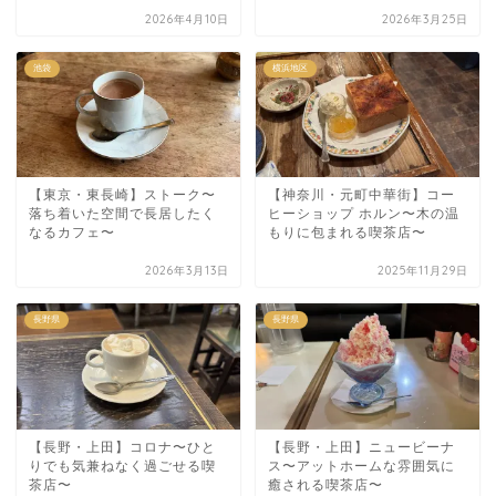
2026年4月10日
2026年3月25日
池袋
横浜地区
【東京・東長崎】ストーク〜
【神奈川・元町中華街】コー
落ち着いた空間で長居したく
ヒーショップ ホルン〜木の温
なるカフェ〜
もりに包まれる喫茶店〜
2026年3月13日
2025年11月29日
長野県
長野県
【長野・上田】コロナ〜ひと
【長野・上田】ニュービーナ
りでも気兼ねなく過ごせる喫
ス〜アットホームな雰囲気に
茶店〜
癒される喫茶店〜