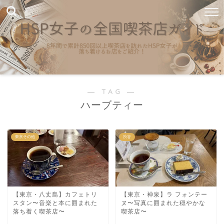
― TAG ―
ハーブティー
東京その他
渋谷
【東京・八丈島】カフェトリ
【東京・神泉】ラ フォンテー
スタン〜音楽と本に囲まれた
ヌ〜写真に囲まれた穏やかな
落ち着く喫茶店〜
喫茶店〜