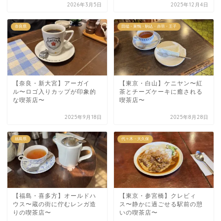
2026年3月5日
2025年12月4日
奈良県
田端・巣鴨・駒込・赤羽・王子
【奈良・新大宮】アーガイ
【東京・白山】ケニヤン〜紅
ル〜ロゴ入りカップが印象的
茶とチーズケーキに癒される
な喫茶店〜
喫茶店〜
2025年9月18日
2025年8月28日
福島県
代々木・大久保
【福島・喜多方】オールドハ
【東京・参宮橋】クレビィ
ウス〜蔵の街に佇むレンガ造
ス〜静かに過ごせる駅前の憩
りの喫茶店〜
いの喫茶店〜