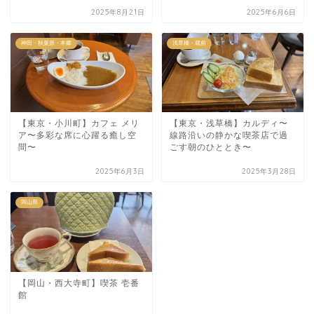
2025年8月21日
2025年6月6日
神田・秋葉原・本郷
浅草橋・蔵前
【東京・小川町】カフェ メリ
【東京・浅草橋】カルディ〜
ア〜多彩な席に心躍る癒し空
線路沿いの静かな喫茶店で過
間〜
ごす朝のひととき〜
2025年6月3日
2025年3月28日
岡山県
【岡山・西大寺町】喫茶 壱番
館