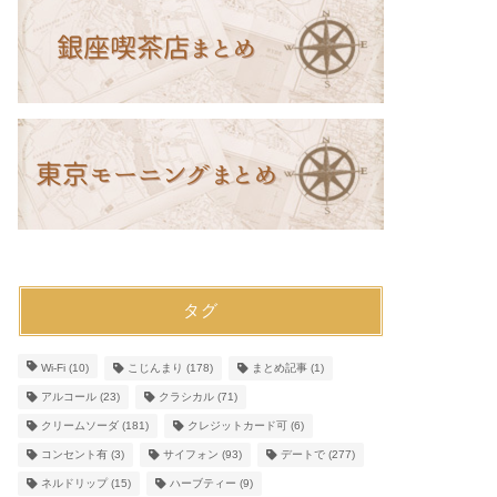
タグ
Wi-Fi
(10)
こじんまり
(178)
まとめ記事
(1)
アルコール
(23)
クラシカル
(71)
クリームソーダ
(181)
クレジットカード可
(6)
コンセント有
(3)
サイフォン
(93)
デートで
(277)
ネルドリップ
(15)
ハーブティー
(9)