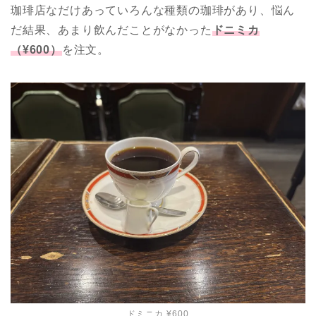
珈琲店なだけあっていろんな種類の珈琲があり、悩ん
だ結果、あまり飲んだことがなかった
ドニミカ
（¥600）
を注文。
ドミニカ ¥600