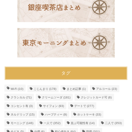
タグ
Wi-Fi
(10)
こじんまり
(178)
まとめ記事
(1)
アルコール
(23)
クラシカル
(71)
クリームソーダ
(181)
クレジットカード可
(6)
コンセント有
(3)
サイフォン
(93)
デートで
(277)
ネルドリップ
(15)
ハーブティー
(9)
ホットケーキ
(33)
モーニング
(146)
一人で
(352)
並ぶ可能性有
(14)
二人で
(353)
今どき
(5)
分煙
(6)
初心者向き
(64)
喫煙
(201)