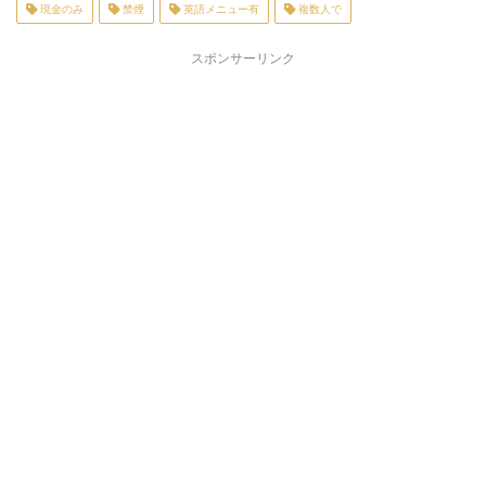
現金のみ
禁煙
英語メニュー有
複数人で
スポンサーリンク