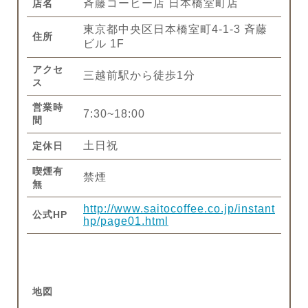
斉藤コーヒー店 日本橋室町店
店名
東京都中央区日本橋室町4-1-3 斉藤
住所
ビル 1F
アクセ
三越前駅から徒歩1分
ス
営業時
7:30~18:00
間
土日祝
定休日
喫煙有
禁煙
無
http://www.saitocoffee.co.jp/instant
公式HP
hp/page01.html
地図