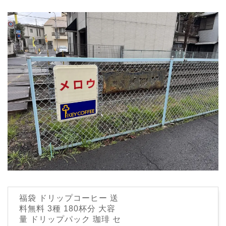
福袋 ドリップコーヒー 送
料無料 3種 180杯分 大容
量 ドリップパック 珈琲 セ