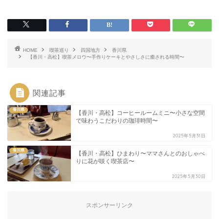
HOME
喫茶巡り
四国地方
香川県
【香川・高松】喫茶メロウ〜手作りケーキとやさしさに癒される時間〜
関連記事
香川県
【香川・高松】コーヒールームミニ〜小さな空間
で味わうこだわりの珈琲時間〜
2025年5月31日
香川県
【香川・高松】ひまわり〜ママさんとのおしゃべ
りに花が咲く喫茶店〜
2025年5月30日
スポンサーリンク