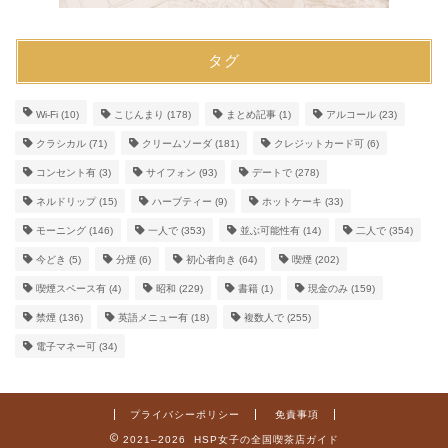
タグ
Wi-Fi
(10)
こじんまり
(178)
まとめ記事
(1)
アルコール
(23)
クラシカル
(71)
クリームソーダ
(181)
クレジットカード可
(6)
コンセント有
(3)
サイフォン
(93)
デートで
(278)
ネルドリップ
(15)
ハーブティー
(9)
ホットケーキ
(33)
モーニング
(146)
一人で
(353)
並ぶ可能性有
(14)
二人で
(354)
今どき
(5)
分煙
(6)
初心者向き
(64)
喫煙
(202)
喫煙スペース有
(4)
昭和
(229)
書籍
(1)
現金のみ
(159)
禁煙
(136)
英語メニュー有
(18)
複数人で
(255)
電子マネー可
(34)
プライバシーポリシー
免責事項
2021–2026 HSP女子の全国喫茶店ガイド