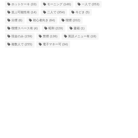
ホットケーキ
(33)
モーニング
(146)
一人で
(353)
並ぶ可能性有
(14)
二人で
(354)
今どき
(5)
分煙
(6)
初心者向き
(64)
喫煙
(202)
喫煙スペース有
(4)
昭和
(229)
書籍
(1)
現金のみ
(159)
禁煙
(136)
英語メニュー有
(18)
複数人で
(255)
電子マネー可
(34)