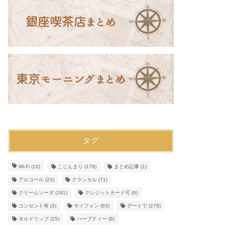
タグ
Wi-Fi
(10)
こじんまり
(178)
まとめ記事
(1)
アルコール
(23)
クラシカル
(71)
クリームソーダ
(181)
クレジットカード可
(6)
コンセント有
(3)
サイフォン
(93)
デートで
(278)
ネルドリップ
(15)
ハーブティー
(9)