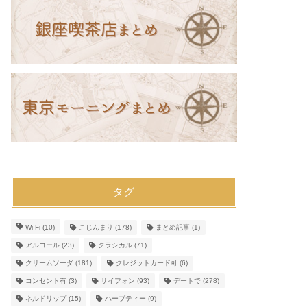
タグ
Wi-Fi
(10)
こじんまり
(178)
まとめ記事
(1)
アルコール
(23)
クラシカル
(71)
クリームソーダ
(181)
クレジットカード可
(6)
コンセント有
(3)
サイフォン
(93)
デートで
(278)
ネルドリップ
(15)
ハーブティー
(9)