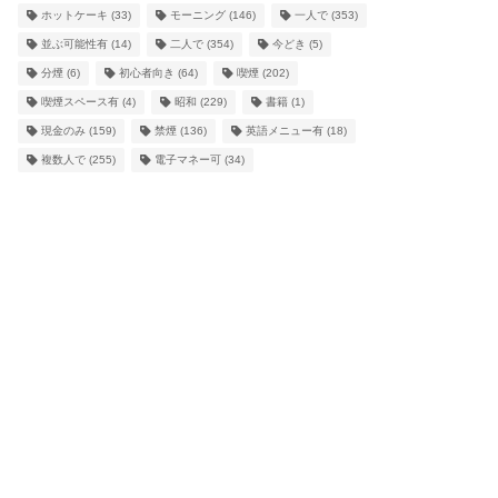
ホットケーキ
(33)
モーニング
(146)
一人で
(353)
並ぶ可能性有
(14)
二人で
(354)
今どき
(5)
分煙
(6)
初心者向き
(64)
喫煙
(202)
喫煙スペース有
(4)
昭和
(229)
書籍
(1)
現金のみ
(159)
禁煙
(136)
英語メニュー有
(18)
複数人で
(255)
電子マネー可
(34)