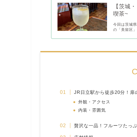
【茨城・
喫茶~
今回は茨城県
の「美留区」
C
JR日立駅から徒歩20分！
外観・アクセス
内装・雰囲気
贅沢な一品！フルーツたっ