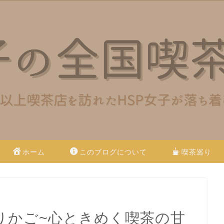
ホーム
このブログについて
喫茶巡り
りかご~心ときめく喫茶の甘