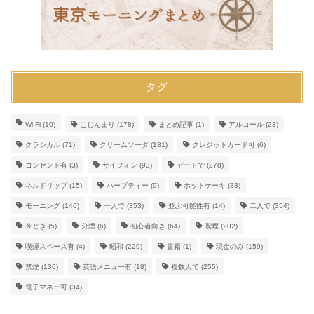
タグ
Wi-Fi
(10)
こじんまり
(178)
まとめ記事
(1)
アルコール
(23)
クラシカル
(71)
クリームソーダ
(181)
クレジットカード可
(6)
コンセント有
(3)
サイフォン
(93)
デートで
(278)
ネルドリップ
(15)
ハーブティー
(9)
ホットケーキ
(33)
モーニング
(146)
一人で
(353)
並ぶ可能性有
(14)
二人で
(354)
今どき
(5)
分煙
(6)
初心者向き
(64)
喫煙
(202)
喫煙スペース有
(4)
昭和
(229)
書籍
(1)
現金のみ
(159)
禁煙
(136)
英語メニュー有
(18)
複数人で
(255)
電子マネー可
(34)