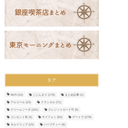
タグ
Wi-Fi
(10)
こじんまり
(178)
まとめ記事
(1)
アルコール
(23)
クラシカル
(71)
クリームソーダ
(181)
クレジットカード可
(6)
コンセント有
(3)
サイフォン
(93)
デートで
(278)
ネルドリップ
(15)
ハーブティー
(9)