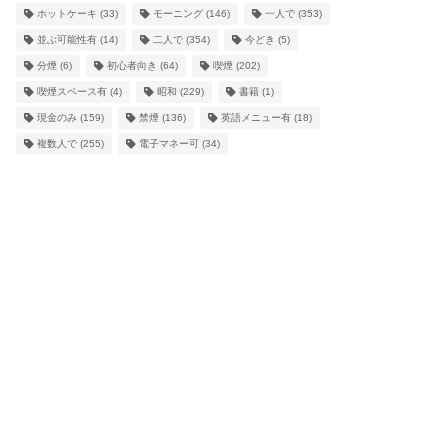
ホットケーキ
(33)
モーニング
(146)
一人で
(353)
並ぶ可能性有
(14)
二人で
(354)
今どき
(5)
分煙
(6)
初心者向き
(64)
喫煙
(202)
喫煙スペース有
(4)
昭和
(229)
書籍
(1)
現金のみ
(159)
禁煙
(136)
英語メニュー有
(18)
複数人で
(255)
電子マネー可
(34)