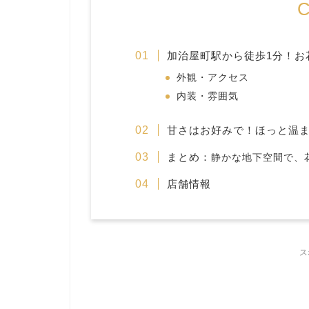
C
加治屋町駅から徒歩1分！お
外観・アクセス
内装・雰囲気
甘さはお好みで！ほっと温
まとめ：
静か
な
地下
空間
で、
店舗情報
ス