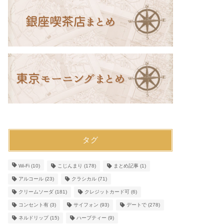
タグ
Wi-Fi
(10)
こじんまり
(178)
まとめ記事
(1)
アルコール
(23)
クラシカル
(71)
クリームソーダ
(181)
クレジットカード可
(6)
コンセント有
(3)
サイフォン
(93)
デートで
(278)
ネルドリップ
(15)
ハーブティー
(9)