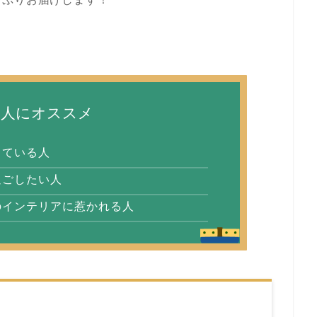
な人にオススメ
し
て
いる
人
過
ご
した
い
人
の
インテリア
に
惹
かれる
人