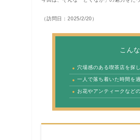
（訪問日：2025/2/20）
こん
穴場
感のある
喫茶店
を
探
一人
で
落ち
着い
た
時間
を
お花やアンティークなど