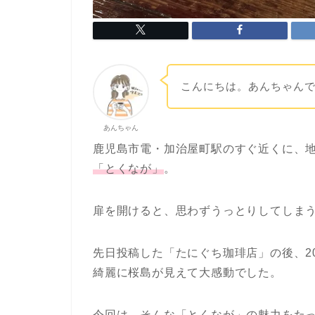
こんにちは。あんちゃん
あんちゃん
鹿児島
市電・
加治屋
町
駅
の
すぐ
近く
に、
「
と
く
な
が」
。
扉を開けると、思わずうっとりしてしま
先日投稿した「たにぐち珈琲店」の後、2
綺麗に桜島が見えて大感動でした。
今回は、そんな「とくなが」の魅力をた