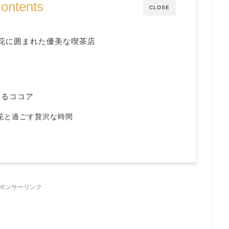
ontents
CLOSE
花に囲まれた優美な喫茶店
まるココア
花
と
過ごす
贅沢
な
時間
ポンサーリンク