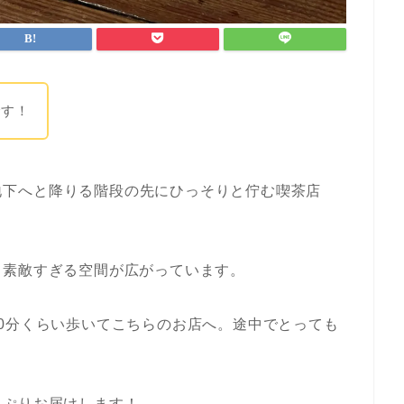
です！
地下
へ
と
降りる
階段
の
先に
ひっそり
と
佇む
喫茶店
う素敵すぎる空間が広がっています。
0分くらい歩いてこちらのお店へ。途中でとっても
っぷりお届けします！