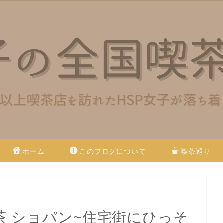
ホーム
このブログについて
喫茶巡り
茶 ショパン~住宅街にひっそ