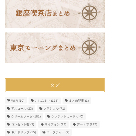
タグ
Wi-Fi
(10)
こじんまり
(178)
まとめ記事
(1)
アルコール
(23)
クラシカル
(71)
クリームソーダ
(181)
クレジットカード可
(6)
コンセント有
(3)
サイフォン
(93)
デートで
(277)
ネルドリップ
(15)
ハーブティー
(9)