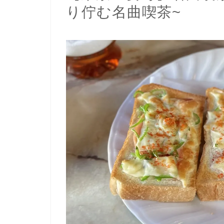
り佇む名曲喫茶~