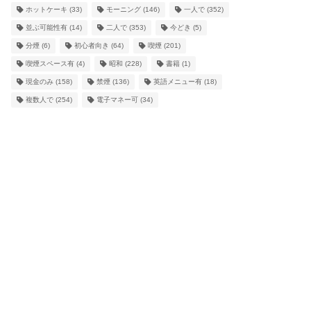
ホットケーキ
(33)
モーニング
(146)
一人で
(352)
並ぶ可能性有
(14)
二人で
(353)
今どき
(5)
分煙
(6)
初心者向き
(64)
喫煙
(201)
喫煙スペース有
(4)
昭和
(228)
書籍
(1)
現金のみ
(158)
禁煙
(136)
英語メニュー有
(18)
複数人で
(254)
電子マネー可
(34)