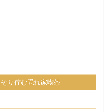
っそり佇む隠れ家喫茶