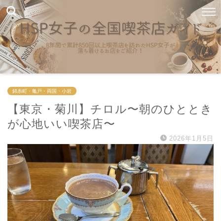
錦糸町・亀戸・両国・小岩
【東京・菊川】チロル〜朝のひととき
が心地いい喫茶店〜
2026年1月5日