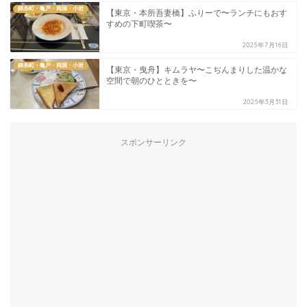
錦糸町・亀戸・両国・小岩
【東京・本所吾妻橋】ふりーで〜ランチにもおす
すめの下町喫茶〜
2025年7月16日
錦糸町・亀戸・両国・小岩
【東京・曳舟】キムラヤ〜こぢんまりした温かな
空間で朝のひとときを〜
2025年3月31日
スポンサーリンク