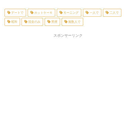
デートで
ホットケーキ
モーニング
一人で
二人で
昭和
現金のみ
禁煙
複数人で
スポンサーリンク