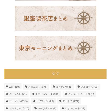
タグ
Wi-Fi
(10)
こじんまり
(178)
まとめ記事
(1)
アルコール
(23)
クラシカル
(71)
クリームソーダ
(181)
クレジットカード可
(6)
コンセント有
(3)
サイフォン
(93)
デートで
(277)
ネルドリップ
(15)
ハーブティー
(9)
ホットケーキ
(33)