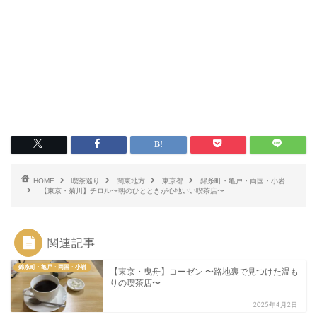
HOME
喫茶巡り
関東地方
東京都
錦糸町・亀戸・両国・小岩
【東京・菊川】チロル〜朝のひとときが心地いい喫茶店〜
関連記事
錦糸町・亀戸・両国・小岩
【東京・曳舟】コーゼン 〜路地裏で見つけた温も
りの喫茶店〜
2025年4月2日