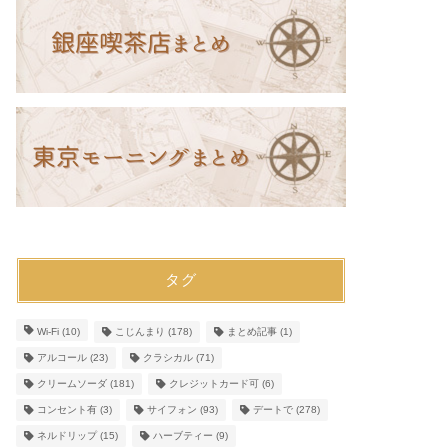
タグ
Wi-Fi
(10)
こじんまり
(178)
まとめ記事
(1)
アルコール
(23)
クラシカル
(71)
クリームソーダ
(181)
クレジットカード可
(6)
コンセント有
(3)
サイフォン
(93)
デートで
(278)
ネルドリップ
(15)
ハーブティー
(9)