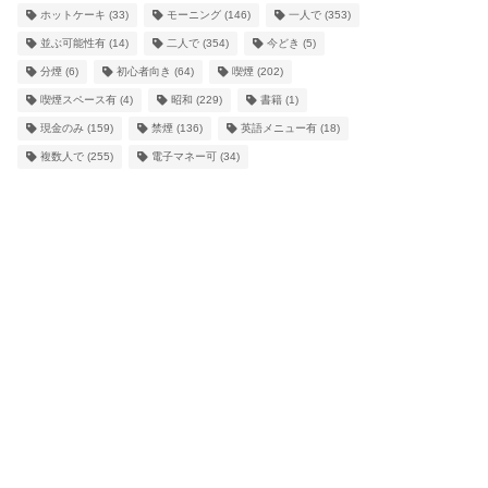
ホットケーキ
(33)
モーニング
(146)
一人で
(353)
並ぶ可能性有
(14)
二人で
(354)
今どき
(5)
分煙
(6)
初心者向き
(64)
喫煙
(202)
喫煙スペース有
(4)
昭和
(229)
書籍
(1)
現金のみ
(159)
禁煙
(136)
英語メニュー有
(18)
複数人で
(255)
電子マネー可
(34)