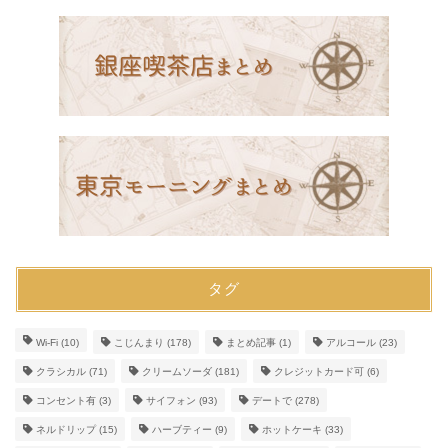
タグ
Wi-Fi
(10)
こじんまり
(178)
まとめ記事
(1)
アルコール
(23)
クラシカル
(71)
クリームソーダ
(181)
クレジットカード可
(6)
コンセント有
(3)
サイフォン
(93)
デートで
(278)
ネルドリップ
(15)
ハーブティー
(9)
ホットケーキ
(33)