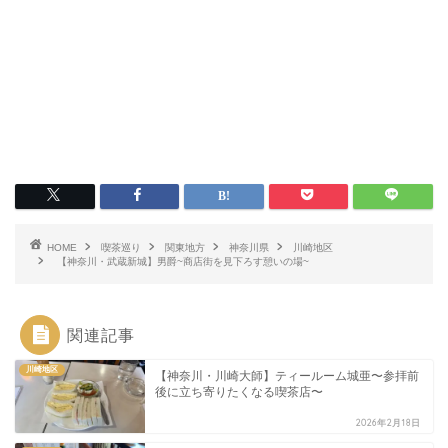
HOME
喫茶巡り
関東地方
神奈川県
川崎地区
【神奈川・武蔵新城】男爵~商店街を見下ろす憩いの場~
関連記事
川崎地区
【神奈川・川崎大師】ティールーム城亜〜参拝前
後に立ち寄りたくなる喫茶店〜
2026年2月18日