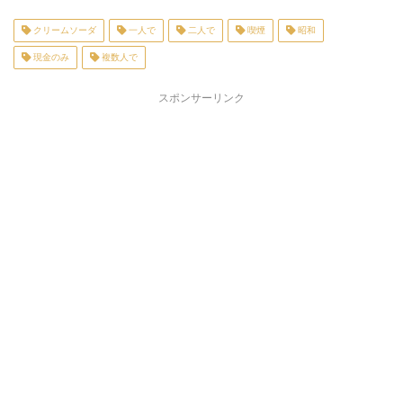
クリームソーダ
一人で
二人で
喫煙
昭和
現金のみ
複数人で
スポンサーリンク