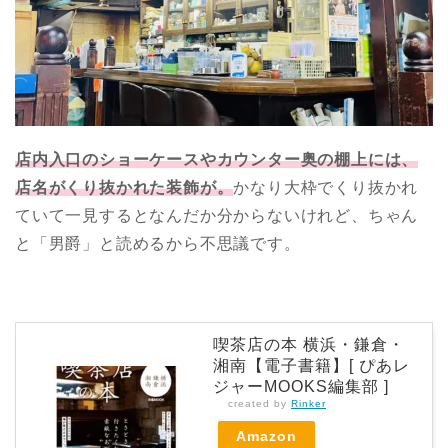
店内入口のショーケースやカウンター奥の棚上には、
店名がくり抜かれた装飾が。
かなり大枠でくり抜かれ
ていて一見するとなんだか分からないけれど、ちゃん
と「男爵」と読めるから不思議です。
喫茶店の本 横浜・鎌倉・
湘南【電子書籍】[ ぴあレ
ジャーMOOKS編集部 ]
created by
Rinker
Amazon