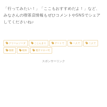
「行ってみたい！」「ここもおすすめだよ！」など、
みなさんの喫茶店情報もぜひコメントや
SNS
でシェア
してくださいね♪
クリームソーダ
こじんまり
デートで
一人で
二人で
喫煙
昭和
電子マネー可
スポンサーリンク