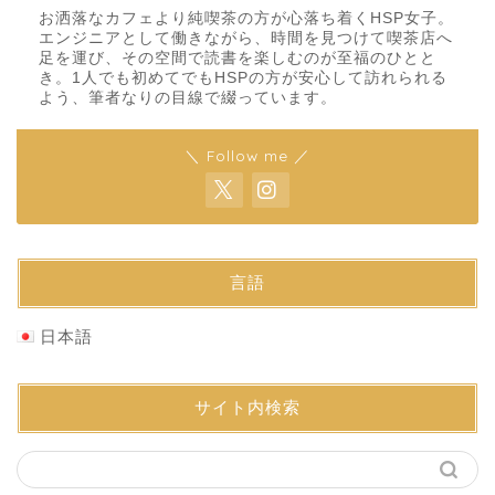
お洒落なカフェより純喫茶の方が心落ち着くHSP女子。
エンジニアとして働きながら、時間を見つけて喫茶店へ
足を運び、その空間で読書を楽しむのが至福のひとと
き。1人でも初めてでもHSPの方が安心して訪れられる
よう、筆者なりの目線で綴っています。
＼ Follow me ／
言語
日本語
サイト内検索