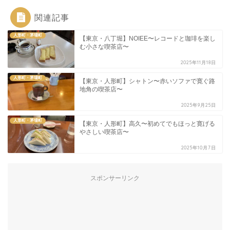
関連記事
人形町・茅場町
【東京・八丁堀】NOIEE〜レコードと珈琲を楽し
む小さな喫茶店〜
2025年11月18日
人形町・茅場町
【東京・人形町】シャトン〜赤いソファで寛ぐ路
地角の喫茶店〜
2025年9月25日
人形町・茅場町
【東京・人形町】高久〜初めてでもほっと寛げる
やさしい喫茶店〜
2025年10月7日
スポンサーリンク