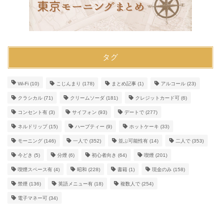
タグ
Wi-Fi
(10)
こじんまり
(178)
まとめ記事
(1)
アルコール
(23)
クラシカル
(71)
クリームソーダ
(181)
クレジットカード可
(6)
コンセント有
(3)
サイフォン
(93)
デートで
(277)
ネルドリップ
(15)
ハーブティー
(9)
ホットケーキ
(33)
モーニング
(146)
一人で
(352)
並ぶ可能性有
(14)
二人で
(353)
今どき
(5)
分煙
(6)
初心者向き
(64)
喫煙
(201)
喫煙スペース有
(4)
昭和
(228)
書籍
(1)
現金のみ
(158)
禁煙
(136)
英語メニュー有
(18)
複数人で
(254)
電子マネー可
(34)