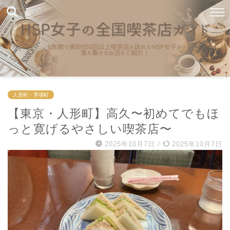
人形町・茅場町
【東京・人形町】高久〜初めてでもほ
っと寛げるやさしい喫茶店〜
2025年10月7日
/
2025年10月7日