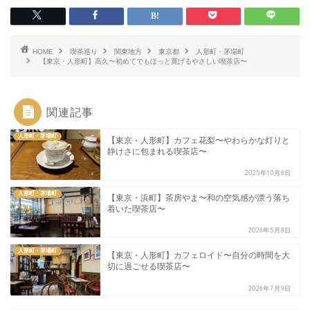
HOME
喫茶巡り
関東地方
東京都
人形町・茅場町
【東京・人形町】高久〜初めてでもほっと寛げるやさしい喫茶店〜
関連記事
人形町・茅場町
【東京・人形町】カフェ花梨〜やわらかな灯りと
静けさに包まれる喫茶店〜
2025年10月6日
人形町・茅場町
【東京・浜町】茶房やま〜和の空気感が漂う落ち
着いた喫茶店〜
2026年5月8日
人形町・茅場町
【東京・人形町】カフェロイド〜自分の時間を大
切に過ごせる喫茶店〜
2026年7月9日