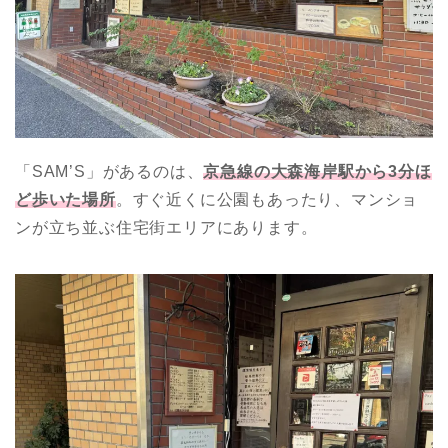
「SAM’S」があるのは、
京急線の大森海岸駅から3分ほ
ど歩いた場所
。すぐ近くに公園もあったり、マンショ
ンが立ち並ぶ住宅街エリアにあります。