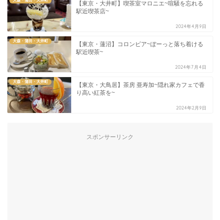
大森・蒲田・大井町
【東京・大井町】喫茶室マロニエ~喧騒を忘れる
駅近喫茶店~
2024年4月9日
大森・蒲田・大井町
【東京・蓮沼】コロンビア~ぼーっと落ち着ける
駅近喫茶~
2024年7月4日
大森・蒲田・大井町
【東京・大鳥居】茶房 亜寿加~隠れ家カフェで香
り高い紅茶を~
2024年2月9日
スポンサーリンク