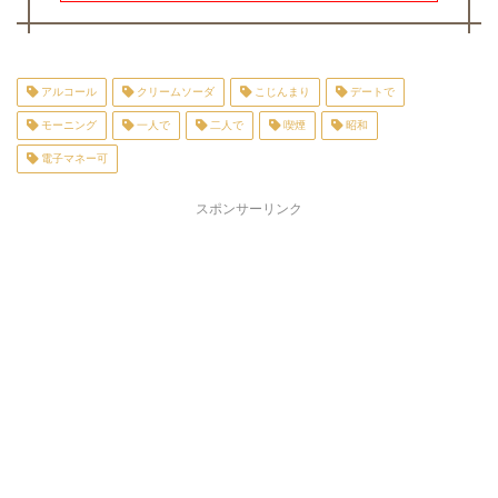
アルコール
クリームソーダ
こじんまり
デートで
モーニング
一人で
二人で
喫煙
昭和
電子マネー可
スポンサーリンク