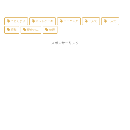
こじんまり
ホットケーキ
モーニング
一人で
二人で
昭和
現金のみ
禁煙
スポンサーリンク