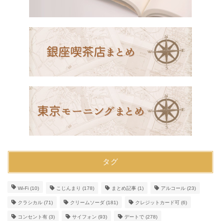
タグ
Wi-Fi
(10)
こじんまり
(178)
まとめ記事
(1)
アルコール
(23)
クラシカル
(71)
クリームソーダ
(181)
クレジットカード可
(6)
コンセント有
(3)
サイフォン
(93)
デートで
(278)