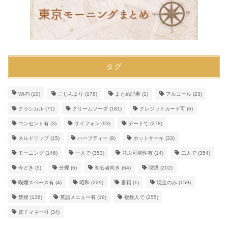
タグ
Wi-Fi
(10)
こじんまり
(178)
まとめ記事
(1)
アルコール
(23)
クラシカル
(71)
クリームソーダ
(181)
クレジットカード可
(6)
コンセント有
(3)
サイフォン
(93)
デートで
(278)
ネルドリップ
(15)
ハーブティー
(9)
ホットケーキ
(33)
モーニング
(146)
一人で
(353)
並ぶ可能性有
(14)
二人で
(354)
今どき
(5)
分煙
(6)
初心者向き
(64)
喫煙
(202)
喫煙スペース有
(4)
昭和
(229)
書籍
(1)
現金のみ
(159)
禁煙
(136)
英語メニュー有
(18)
複数人で
(255)
電子マネー可
(34)