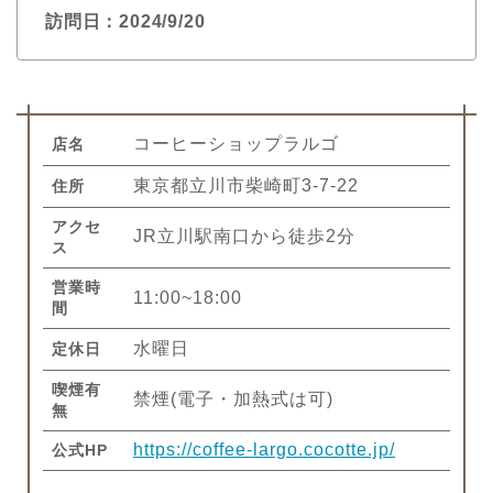
訪問日：2024/9/20
コーヒーショップラルゴ
店名
東京都立川市柴崎町3-7-22
住所
アクセ
JR立川駅南口から徒歩2分
ス
営業時
11:00~18:00
間
水曜日
定休日
喫煙有
禁煙(電子・加熱式は可)
無
https://coffee-largo.cocotte.jp/
公式HP