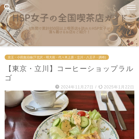
京王・小田急沿線(下北沢・明大前・代々木上原・立川・八王子・調布)
【東京・立川】コーヒーショップラル
ゴ
2024年11月27日
/
2025年1月22日