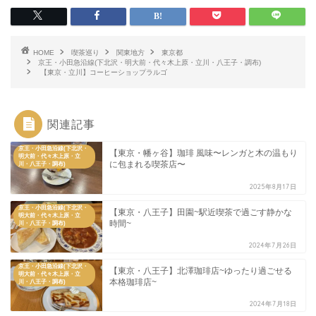
HOME
喫茶巡り
関東地方
東京都
京王・小田急沿線(下北沢・明大前・代々木上原・立川・八王子・調布)
【東京・立川】コーヒーショップラルゴ
関連記事
京王・小田急沿線(下北沢・
【東京・幡ヶ谷】珈琲 風味〜レンガと木の温もり
明大前・代々木上原・立
に包まれる喫茶店〜
川・八王子・調布)
2025年8月17日
京王・小田急沿線(下北沢・
【東京・八王子】田園~駅近喫茶で過ごす静かな
明大前・代々木上原・立
時間~
川・八王子・調布)
2024年7月26日
京王・小田急沿線(下北沢・
【東京・八王子】北澤珈琲店~ゆったり過ごせる
明大前・代々木上原・立
本格珈琲店~
川・八王子・調布)
2024年7月18日