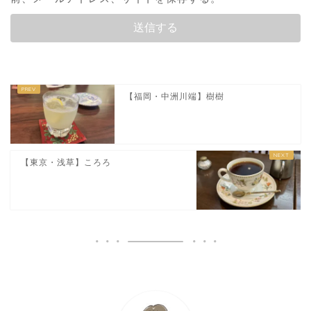
【福岡・中洲川端】樹樹
【東京・浅草】ころろ