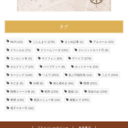
タグ
Wi-Fi
(10)
こじんまり
(178)
まとめ記事
(1)
アルコール
(23)
クラシカル
(71)
クリームソーダ
(181)
クレジットカード可
(6)
コンセント有
(3)
サイフォン
(93)
デートで
(278)
ネルドリップ
(15)
ハーブティー
(9)
ホットケーキ
(33)
モーニング
(146)
一人で
(353)
並ぶ可能性有
(14)
二人で
(354)
今どき
(5)
分煙
(6)
初心者向き
(64)
喫煙
(202)
喫煙スペース有
(4)
昭和
(229)
書籍
(1)
現金のみ
(159)
禁煙
(136)
英語メニュー有
(18)
複数人で
(255)
電子マネー可
(34)
プライバシーポリシー
免責事項