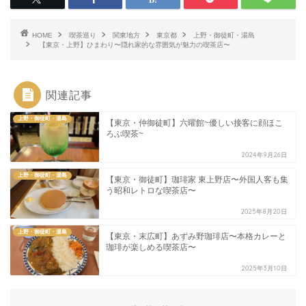
HOME
喫茶巡り
関東地方
東京都
上野・御徒町・湯島
【東京・上野】ひまわり〜隠れ家的な雰囲気が魅力の喫茶店〜
関連記事
上野・御徒町・湯島
【東京・仲御徒町】六曜館~優しい接客に顔ほこ
ろぶ喫茶~
2024年9月26日
上野・御徒町・湯島
【東京・御徒町】珈琲家 東上野店〜外国人客も集
う昭和レトロな喫茶店〜
2025年8月20日
上野・御徒町・湯島
【東京・末広町】あずみ野珈琲店〜本格カレーと
珈琲が楽しめる喫茶店〜
2025年3月10日