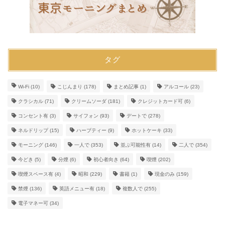
タグ
Wi-Fi
(10)
こじんまり
(178)
まとめ記事
(1)
アルコール
(23)
クラシカル
(71)
クリームソーダ
(181)
クレジットカード可
(6)
コンセント有
(3)
サイフォン
(93)
デートで
(278)
ネルドリップ
(15)
ハーブティー
(9)
ホットケーキ
(33)
モーニング
(146)
一人で
(353)
並ぶ可能性有
(14)
二人で
(354)
今どき
(5)
分煙
(6)
初心者向き
(64)
喫煙
(202)
喫煙スペース有
(4)
昭和
(229)
書籍
(1)
現金のみ
(159)
禁煙
(136)
英語メニュー有
(18)
複数人で
(255)
電子マネー可
(34)