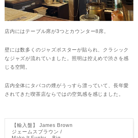
店内にはテーブル席が3つとカウンター8席。
壁には数多くのジャズポスターが貼られ、クラシック
なジャズが流れていました。照明は控えめで渋さを感
じる空間。
店内全体にタバコの煙がうっすら漂っていて、長年愛
されてきた喫茶店ならではの空気感を感じました。
【輸入盤】 James Brown
ジェームスブラウン /
Make It Funky – Big