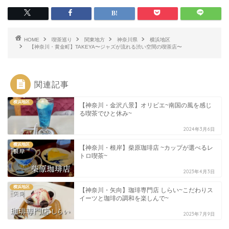
HOME
喫茶巡り
関東地方
神奈川県
横浜地区
【神奈川・黄金町】TAKEYA〜ジャズが流れる渋い空間の喫茶店〜
関連記事
横浜地区
【神奈川・金沢八景】オリビエ~南国の風を感じ
る喫茶でひと休み~
2024年3月6日
横浜地区
【神奈川・根岸】柴原珈琲店 ~カップが選べるレ
トロ喫茶~
2023年4月3日
横浜地区
【神奈川・矢向】珈琲専門店 しらい~こだわりス
イーツと珈琲の調和を楽しんで~
2023年7月9日