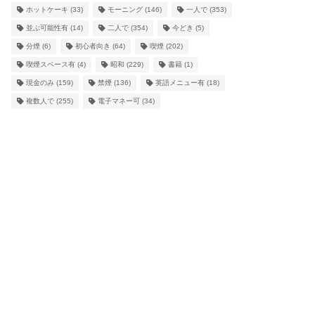
ホットケーキ
(33)
モーニング
(146)
一人で
(353)
並ぶ可能性有
(14)
二人で
(354)
今どき
(5)
分煙
(6)
初心者向き
(64)
喫煙
(202)
喫煙スペース有
(4)
昭和
(229)
書籍
(1)
現金のみ
(159)
禁煙
(136)
英語メニュー有
(18)
複数人で
(255)
電子マネー可
(34)