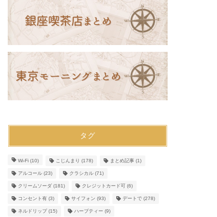
タグ
Wi-Fi
(10)
こじんまり
(178)
まとめ記事
(1)
アルコール
(23)
クラシカル
(71)
クリームソーダ
(181)
クレジットカード可
(6)
コンセント有
(3)
サイフォン
(93)
デートで
(278)
ネルドリップ
(15)
ハーブティー
(9)