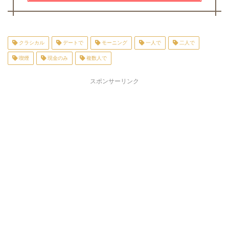
クラシカル
デートで
モーニング
一人で
二人で
喫煙
現金のみ
複数人で
スポンサーリンク