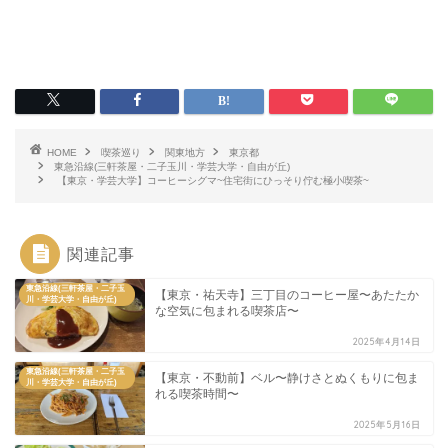
HOME
喫茶巡り
関東地方
東京都
東急沿線(三軒茶屋・二子玉川・学芸大学・自由が丘)
【東京・学芸大学】コーヒーシグマ~住宅街にひっそり佇む極小喫茶~
関連記事
東急沿線(三軒茶屋・二子玉
【東京・祐天寺】三丁目のコーヒー屋〜あたたか
川・学芸大学・自由が丘)
な空気に包まれる喫茶店〜
2025年4月14日
東急沿線(三軒茶屋・二子玉
【東京・不動前】ベル〜静けさとぬくもりに包ま
川・学芸大学・自由が丘)
れる喫茶時間〜
2025年5月16日