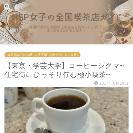
東急沿線(三軒茶屋・二子玉川・学芸大学・自由が丘)
【東京・学芸大学】コーヒーシグマ~
住宅街にひっそり佇む極小喫茶~
2024年6月29日