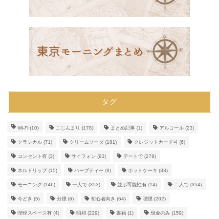
タグ
Wi-Fi
(10)
こじんまり
(178)
まとめ記事
(1)
アルコール
(23)
クラシカル
(71)
クリームソーダ
(181)
クレジットカード可
(6)
コンセント有
(3)
サイフォン
(93)
デートで
(278)
ネルドリップ
(15)
ハーブティー
(9)
ホットケーキ
(33)
モーニング
(146)
一人で
(353)
並ぶ可能性有
(14)
二人で
(354)
今どき
(5)
分煙
(6)
初心者向き
(64)
喫煙
(202)
喫煙スペース有
(4)
昭和
(229)
書籍
(1)
現金のみ
(159)