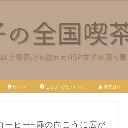
ホーム
このブログについて
喫茶巡り
コーヒー~扉の向こうに広が