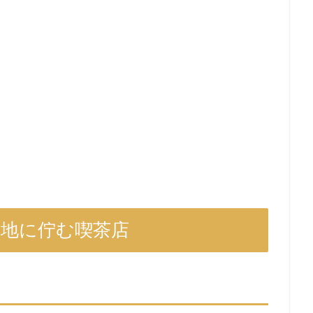
角地に佇む喫茶店