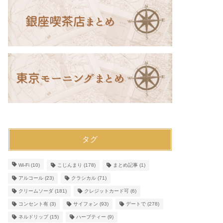
タグ
Wi-Fi
(10)
こじんまり
(178)
まとめ記事
(1)
アルコール
(23)
クラシカル
(71)
クリームソーダ
(181)
クレジットカード可
(6)
コンセント有
(3)
サイフォン
(93)
デートで
(278)
ネルドリップ
(15)
ハーブティー
(9)