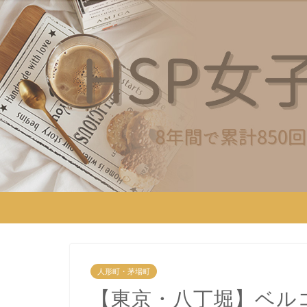
人形町・茅場町
【東京・八丁堀】ベル