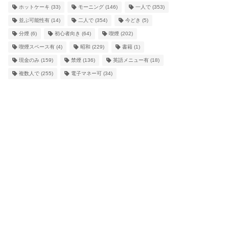
ホットケーキ
(33)
モーニング
(146)
一人で
(353)
並ぶ可能性有
(14)
二人で
(354)
今どき
(5)
分煙
(6)
初心者向き
(64)
喫煙
(202)
喫煙スペース有
(4)
昭和
(229)
書籍
(1)
現金のみ
(159)
禁煙
(136)
英語メニュー有
(18)
複数人で
(255)
電子マネー可
(34)