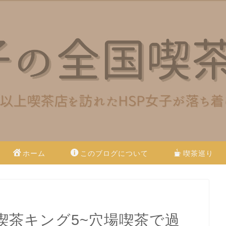
ホーム
このブログについて
喫茶巡り
喫茶キング5~穴場喫茶で過