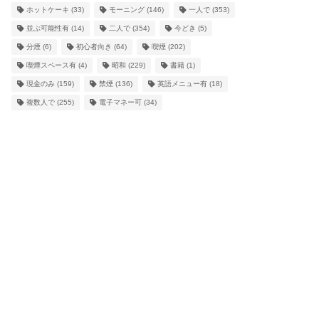
ホットケーキ
(33)
モーニング
(146)
一人で
(353)
並ぶ可能性有
(14)
二人で
(354)
今どき
(5)
分煙
(6)
初心者向き
(64)
喫煙
(202)
喫煙スペース有
(4)
昭和
(229)
書籍
(1)
現金のみ
(159)
禁煙
(136)
英語メニュー有
(18)
複数人で
(255)
電子マネー可
(34)