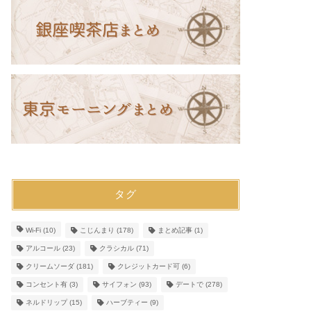
タグ
Wi-Fi
(10)
こじんまり
(178)
まとめ記事
(1)
アルコール
(23)
クラシカル
(71)
クリームソーダ
(181)
クレジットカード可
(6)
コンセント有
(3)
サイフォン
(93)
デートで
(278)
ネルドリップ
(15)
ハーブティー
(9)