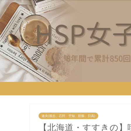
道央(後志、石狩、空知、胆振、日高)
【北海道・すすきの】