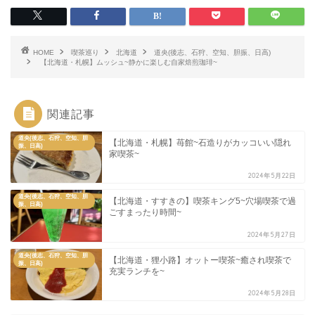
HOME
喫茶巡り
北海道
道央(後志、石狩、空知、胆振、日高)
【北海道・札幌】ムッシュ~静かに楽しむ自家焙煎珈琲~
関連記事
道央(後志、石狩、空知、胆
【北海道・札幌】苺館~石造りがカッコいい隠れ
振、日高)
家喫茶~
2024年5月22日
道央(後志、石狩、空知、胆
【北海道・すすきの】喫茶キング5~穴場喫茶で過
振、日高)
ごすまったり時間~
2024年5月27日
道央(後志、石狩、空知、胆
【北海道・狸小路】オットー喫茶~癒され喫茶で
振、日高)
充実ランチを~
2024年5月28日