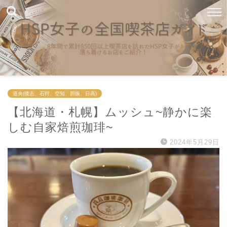
道央(後志、石狩、空知、胆振、日高)
【北海道・札幌】ムッシュ~静かに楽
しむ自家焙煎珈琲~
2024年5月29日