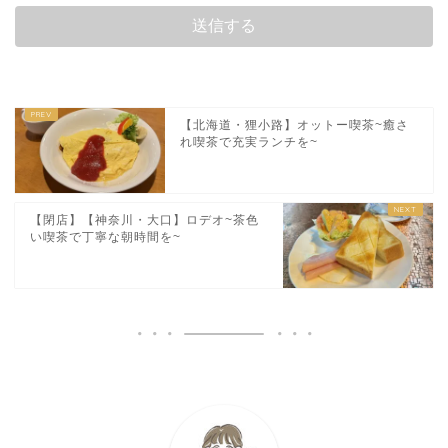
【北海道・狸小路】オットー喫茶~癒さ
れ喫茶で充実ランチを~
【閉店】【神奈川・大口】ロデオ~茶色
い喫茶で丁寧な朝時間を~