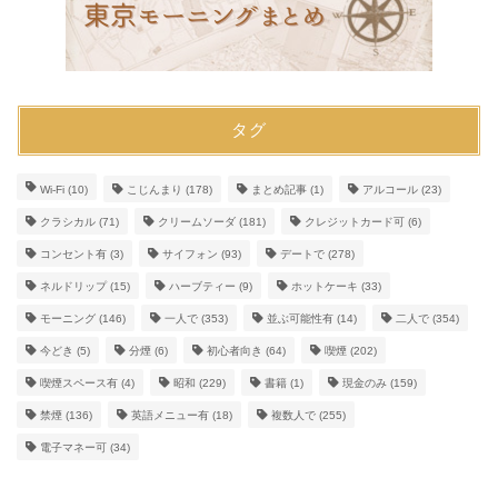
タグ
Wi-Fi
(10)
こじんまり
(178)
まとめ記事
(1)
アルコール
(23)
クラシカル
(71)
クリームソーダ
(181)
クレジットカード可
(6)
コンセント有
(3)
サイフォン
(93)
デートで
(278)
ネルドリップ
(15)
ハーブティー
(9)
ホットケーキ
(33)
モーニング
(146)
一人で
(353)
並ぶ可能性有
(14)
二人で
(354)
今どき
(5)
分煙
(6)
初心者向き
(64)
喫煙
(202)
喫煙スペース有
(4)
昭和
(229)
書籍
(1)
現金のみ
(159)
禁煙
(136)
英語メニュー有
(18)
複数人で
(255)
電子マネー可
(34)