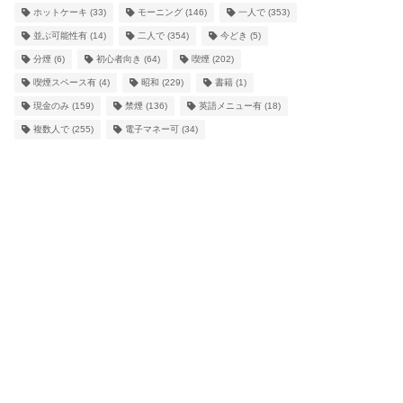
ホットケーキ
(33)
モーニング
(146)
一人で
(353)
並ぶ可能性有
(14)
二人で
(354)
今どき
(5)
分煙
(6)
初心者向き
(64)
喫煙
(202)
喫煙スペース有
(4)
昭和
(229)
書籍
(1)
現金のみ
(159)
禁煙
(136)
英語メニュー有
(18)
複数人で
(255)
電子マネー可
(34)