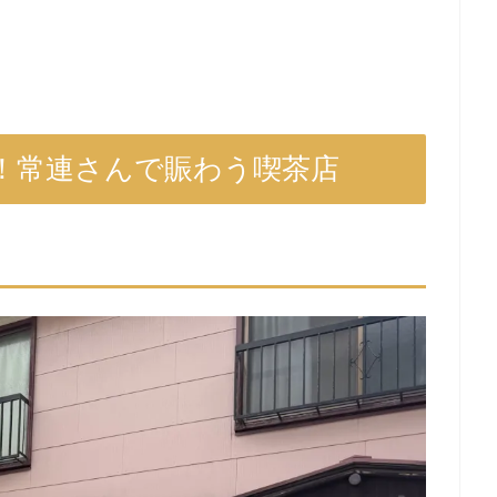
分！常連さんで賑わう喫茶店