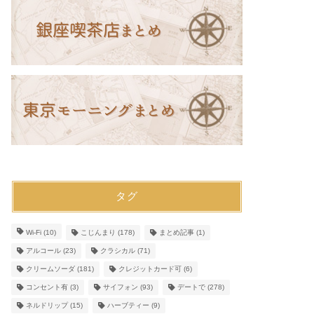
タグ
Wi-Fi
(10)
こじんまり
(178)
まとめ記事
(1)
アルコール
(23)
クラシカル
(71)
クリームソーダ
(181)
クレジットカード可
(6)
コンセント有
(3)
サイフォン
(93)
デートで
(278)
ネルドリップ
(15)
ハーブティー
(9)