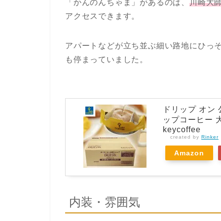
「かんのんちゃま」があるのは、
川崎大師
アクセスできます。
アパートなどが立ち並ぶ細い路地にひっ
も停まっていました。
ドリップ オン 
ップコーヒー 
keycoffee
created by
Rinker
Amazon
内装・雰囲気