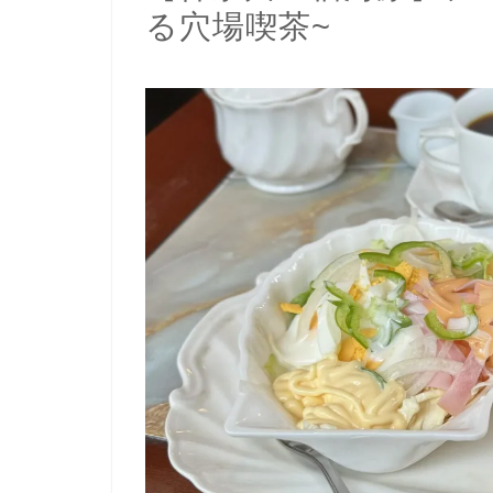
る穴場喫茶~