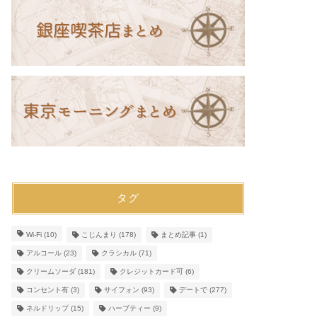
タグ
Wi-Fi
(10)
こじんまり
(178)
まとめ記事
(1)
アルコール
(23)
クラシカル
(71)
クリームソーダ
(181)
クレジットカード可
(6)
コンセント有
(3)
サイフォン
(93)
デートで
(277)
ネルドリップ
(15)
ハーブティー
(9)