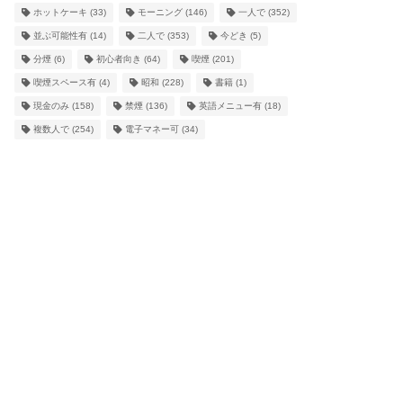
ホットケーキ
(33)
モーニング
(146)
一人で
(352)
並ぶ可能性有
(14)
二人で
(353)
今どき
(5)
分煙
(6)
初心者向き
(64)
喫煙
(201)
喫煙スペース有
(4)
昭和
(228)
書籍
(1)
現金のみ
(158)
禁煙
(136)
英語メニュー有
(18)
複数人で
(254)
電子マネー可
(34)