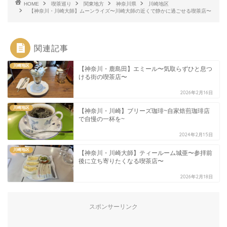
HOME
喫茶巡り
関東地方
神奈川県
川崎地区
【神奈川・川崎大師】ムーンライズ〜川崎大師の近くで静かに過ごせる喫茶店〜
関連記事
川崎地区
【神奈川・鹿島田】エミール〜気取らずひと息つ
ける街の喫茶店〜
2026年2月16日
川崎地区
【神奈川・川崎】ブリーズ珈琲~自家焙煎珈琲店
で自慢の一杯を~
2024年2月15日
川崎地区
【神奈川・川崎大師】ティールーム城亜〜参拝前
後に立ち寄りたくなる喫茶店〜
2026年2月18日
スポンサーリンク