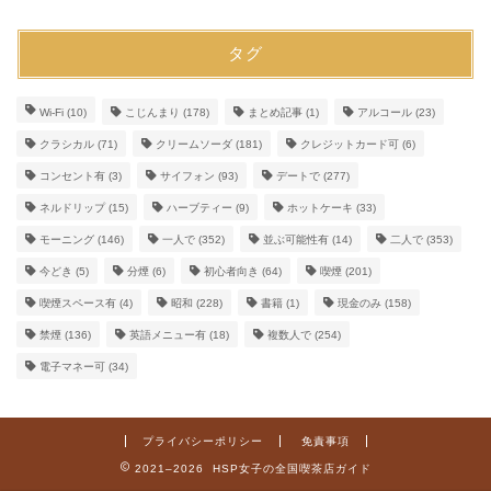
タグ
Wi-Fi
(10)
こじんまり
(178)
まとめ記事
(1)
アルコール
(23)
クラシカル
(71)
クリームソーダ
(181)
クレジットカード可
(6)
コンセント有
(3)
サイフォン
(93)
デートで
(277)
ネルドリップ
(15)
ハーブティー
(9)
ホットケーキ
(33)
モーニング
(146)
一人で
(352)
並ぶ可能性有
(14)
二人で
(353)
今どき
(5)
分煙
(6)
初心者向き
(64)
喫煙
(201)
喫煙スペース有
(4)
昭和
(228)
書籍
(1)
現金のみ
(158)
禁煙
(136)
英語メニュー有
(18)
複数人で
(254)
電子マネー可
(34)
プライバシーポリシー
免責事項
2021–2026 HSP女子の全国喫茶店ガイド