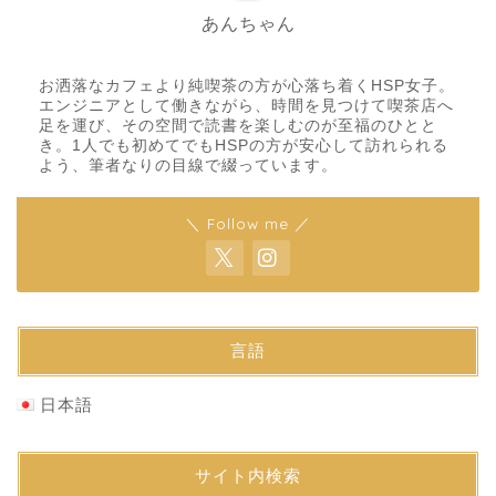
あんちゃん
お洒落なカフェより純喫茶の方が心落ち着くHSP女子。
エンジニアとして働きながら、時間を見つけて喫茶店へ
足を運び、その空間で読書を楽しむのが至福のひとと
き。1人でも初めてでもHSPの方が安心して訪れられる
よう、筆者なりの目線で綴っています。
＼ Follow me ／
言語
日本語
サイト内検索