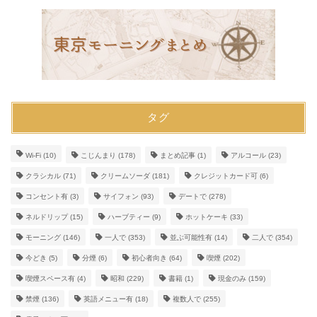
タグ
Wi-Fi
(10)
こじんまり
(178)
まとめ記事
(1)
アルコール
(23)
クラシカル
(71)
クリームソーダ
(181)
クレジットカード可
(6)
コンセント有
(3)
サイフォン
(93)
デートで
(278)
ネルドリップ
(15)
ハーブティー
(9)
ホットケーキ
(33)
モーニング
(146)
一人で
(353)
並ぶ可能性有
(14)
二人で
(354)
今どき
(5)
分煙
(6)
初心者向き
(64)
喫煙
(202)
喫煙スペース有
(4)
昭和
(229)
書籍
(1)
現金のみ
(159)
禁煙
(136)
英語メニュー有
(18)
複数人で
(255)