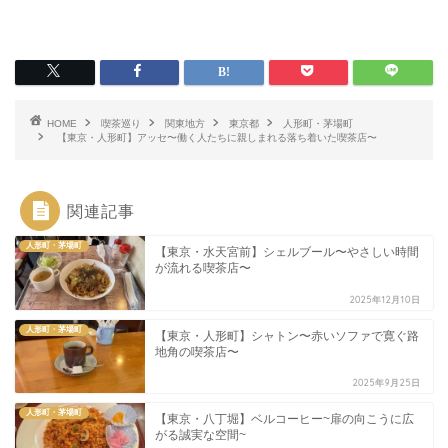
HOME
喫茶巡り
関東地方
東京都
人形町・茅場町
【東京・人形町】アッセ〜働く人たちに親しまれる落ち着いた喫茶店〜
関連記事
人形町・茅場町
【東京・水天宮前】シェルブール〜やさしい時間
が流れる喫茶店〜
2025年12月10日
人形町・茅場町
【東京・人形町】シャトン〜赤いソファで寛ぐ路
地角の喫茶店〜
2025年9月25日
人形町・茅場町
【東京・八丁堀】ベルコーヒー~扉の向こうに広
がる誠実な空間~