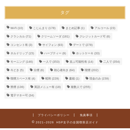
タグ
Wi-Fi
(10)
こじんまり
(178)
まとめ記事
(1)
アルコール
(23)
クラシカル
(71)
クリームソーダ
(181)
クレジットカード可
(6)
コンセント有
(3)
サイフォン
(93)
デートで
(278)
ネルドリップ
(15)
ハーブティー
(9)
ホットケーキ
(33)
モーニング
(146)
一人で
(353)
並ぶ可能性有
(14)
二人で
(354)
今どき
(5)
分煙
(6)
初心者向き
(64)
喫煙
(202)
喫煙スペース有
(4)
昭和
(229)
書籍
(1)
現金のみ
(159)
禁煙
(136)
英語メニュー有
(18)
複数人で
(255)
電子マネー可
(34)
プライバシーポリシー
免責事項
2021–2026 HSP女子の全国喫茶店ガイド