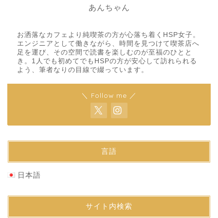
あんちゃん
お洒落なカフェより純喫茶の方が心落ち着くHSP女子。
エンジニアとして働きながら、時間を見つけて喫茶店へ
足を運び、その空間で読書を楽しむのが至福のひとと
き。1人でも初めてでもHSPの方が安心して訪れられる
よう、筆者なりの目線で綴っています。
＼ Follow me ／
言語
日本語
サイト内検索