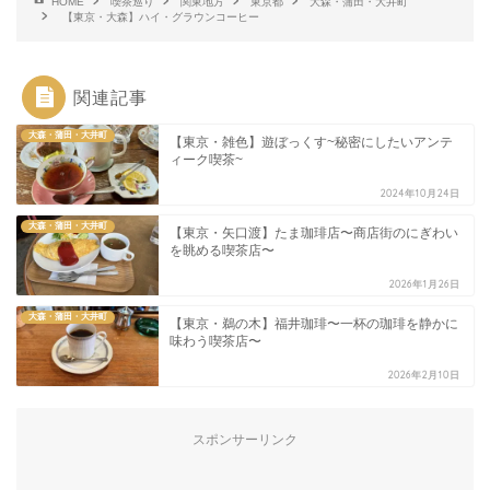
HOME
喫茶巡り
関東地方
東京都
大森・蒲田・大井町
【東京・大森】ハイ・グラウンコーヒー
関連記事
大森・蒲田・大井町
【東京・雑色】遊ぼっくす~秘密にしたいアンテ
ィーク喫茶~
2024年10月24日
大森・蒲田・大井町
【東京・矢口渡】たま珈琲店〜商店街のにぎわい
を眺める喫茶店〜
2026年1月26日
大森・蒲田・大井町
【東京・鵜の木】福井珈琲〜一杯の珈琲を静かに
味わう喫茶店〜
2026年2月10日
スポンサーリンク