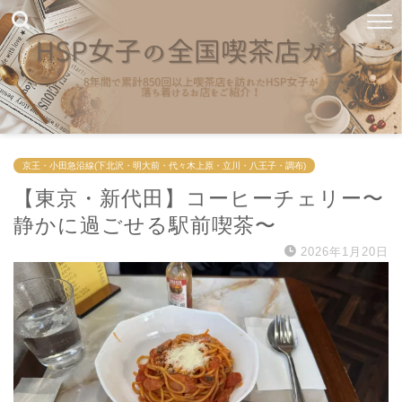
京王・小田急沿線(下北沢・明大前・代々木上原・立川・八王子・調布)
【東京・新代田】コーヒーチェリー〜
静かに過ごせる駅前喫茶〜
2026年1月20日