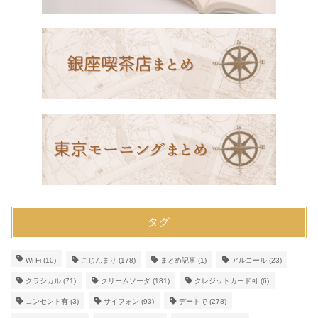
タグ
Wi-Fi
(10)
こじんまり
(178)
まとめ記事
(1)
アルコール
(23)
クラシカル
(71)
クリームソーダ
(181)
クレジットカード可
(6)
コンセント有
(3)
サイフォン
(93)
デートで
(278)