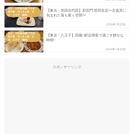
京王・小田急沿線(下北沢・
【東京・世田谷代田】邪宗門 世田谷店〜古道具に
明大前・代々木上原・立
包まれた落ち着く空間〜
川・八王子・調布)
2026年1月22日
京王・小田急沿線(下北沢・
【東京・八王子】田園~駅近喫茶で過ごす静かな
明大前・代々木上原・立
時間~
川・八王子・調布)
2024年7月26日
スポンサーリンク