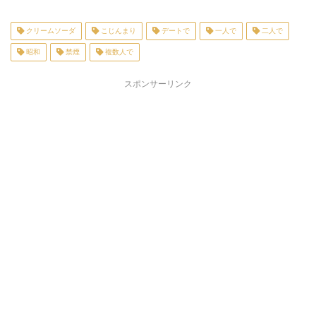
クリームソーダ
こじんまり
デートで
一人で
二人で
昭和
禁煙
複数人で
スポンサーリンク